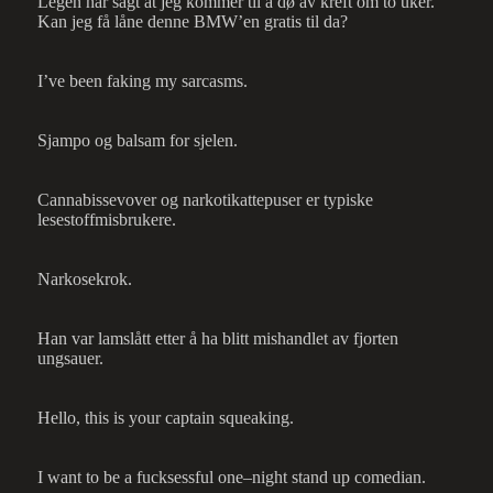
Legen har sagt at jeg kommer til å dø av kreft om to uker.
Kan jeg få låne denne BMW’en gratis til da?
I’ve been faking my sarcasms.
Sjampo og balsam for sjelen.
Cannabissevover og narkotikattepuser er typiske
lesestoffmisbrukere.
Narkosekrok.
Han var lamslått etter å ha blitt mishandlet av fjorten
ungsauer.
Hello, this is your captain squeaking.
I want to be a fucksessful one–night stand up comedian.