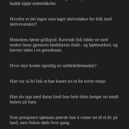
hadde kjøpt ammetåkelur.
Hvorfor er det ingen som lager skrivebøker for folk med
skrivevansker?
Historiens første grillspyd: Ravende full ridder rir med
senket lanse gjennom landsbyens frukt– og kjøttmarked, og
havner siden i en gressbrann.
Hvor mye koster egentlig en seddeltellemaskin?
Han var så lei fisk at han kastet sei ut fra tolvte etasje.
Han slo opp med dama fordi hun hele tiden hengte sei rundt
halsen på ham.
Som pensjonert sjømann prøvde han å venne sei til et liv på
land, men fisken døde hver gang.