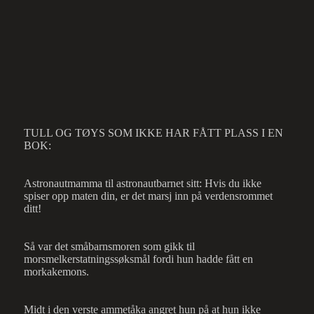
TULL OG TØYS SOM IKKE HAR FÅTT PLASS I EN
BOK:
Astronautmamma til astronautbarnet sitt: Hvis du ikke
spiser opp maten din, er det marsj inn på verdensrommet
ditt!
Så var det småbarnsmoren som gikk til
morsmelkerstatningssøksmål fordi hun hadde fått en
morkakemons.
Midt i den verste ammetåka angret hun på at hun ikke