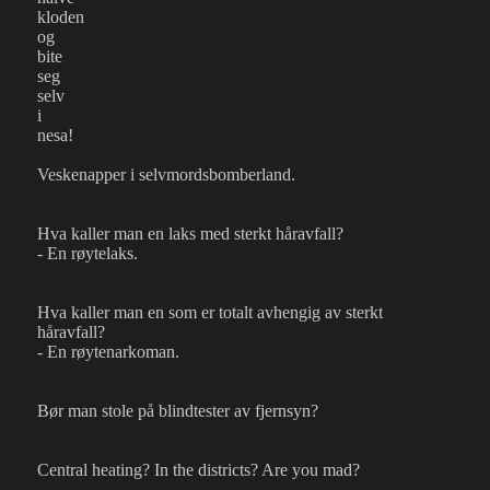
kloden
og
bite
seg
selv
i
nesa!
Veskenapper i selvmordsbomberland.
Hva kaller man en laks med sterkt håravfall?
- En røytelaks.
Hva kaller man en som er totalt avhengig av sterkt
håravfall?
- En røytenarkoman.
Bør man stole på blindtester av fjernsyn?
Central heating? In the districts? Are you mad?