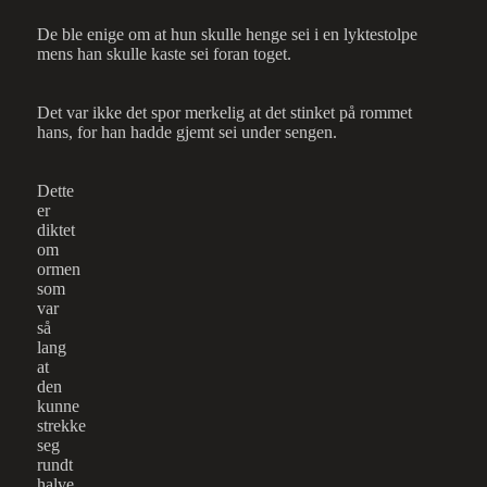
De ble enige om at hun skulle henge sei i en lyktestolpe
mens han skulle kaste sei foran toget.
Det var ikke det spor merkelig at det stinket på rommet
hans, for han hadde gjemt sei under sengen.
Dette
er
diktet
om
ormen
som
var
så
lang
at
den
kunne
strekke
seg
rundt
halve